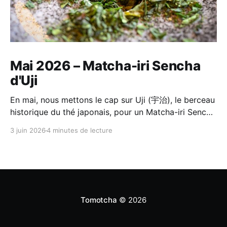
Mai 2026 – Matcha-iri Sencha
d'Uji
En mai, nous mettons le cap sur Uji (宇治), le berceau
historique du thé japonais, pour un Matcha-iri Sencha
(抹茶入り煎茶) de Horii Shichimeien (堀井七茗園).
3 juin 2026
4 minutes de lecture
C'est un thé composé d'un matcha d'Uji de première
récolte, broyé à la meule de pierre, et d'un Sencha
choisi par le même maître du jardin
Tomotcha
© 2026