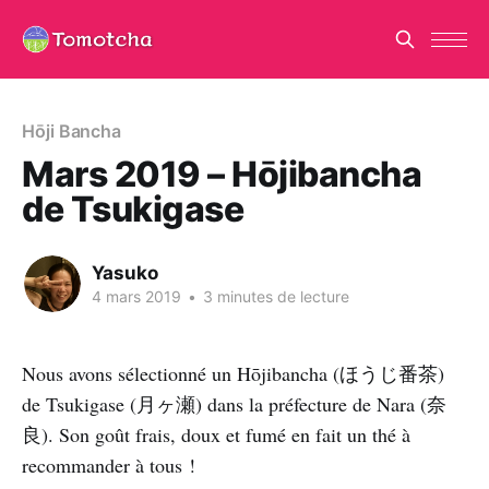
Hōji Bancha
Mars 2019 – Hōjibancha
de Tsukigase
Yasuko
4 mars 2019
•
3 minutes de lecture
Nous avons sélectionné un Hōjibancha (ほうじ番茶)
de Tsukigase (月ヶ瀬) dans la préfecture de Nara (奈
良). Son goût frais, doux et fumé en fait un thé à
recommander à tous !