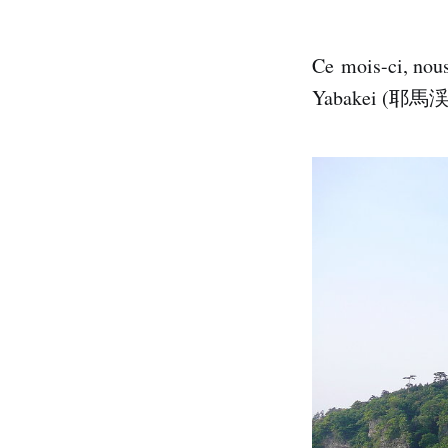
Ce mois-ci, no
Yabakei (耶馬渓) 