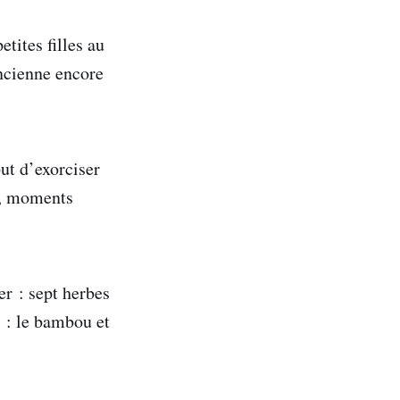
tites filles au
ancienne encore
ut d’exorciser
n, moments
r : sept herbes
t : le bambou et