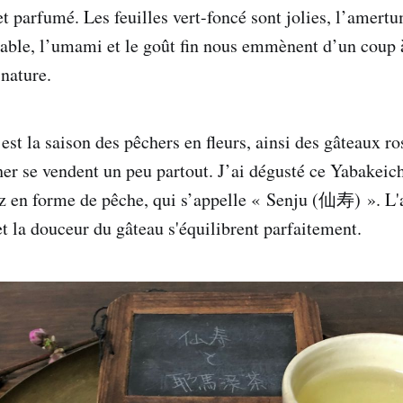
t parfumé. Les feuilles vert-foncé sont jolies, l’amertu
éable, l’umami et le goût fin nous emmènent d’un coup 
 nature.
st la saison des pêchers en fleurs, ainsi des gâteaux ro
cher se vendent un peu partout. J’ai dégusté ce Yabake
iz en forme de pêche, qui s’appelle « Senju (仙寿) ». 
et la douceur du gâteau s'équilibrent parfaitement.