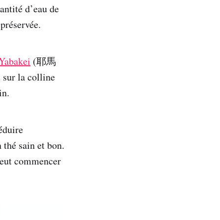
antité d’eau de
 préservée.
Yabakei
(耶馬
sur la colline
in.
éduire
 thé sain et bon.
 peut commencer