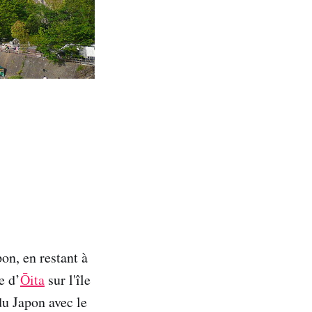
on, en restant à
e d’
Ōita
sur l'île
du Japon avec le