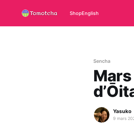
Shop
English
Sencha
Mars
d’Ōit
Yasuko
9 mars 20