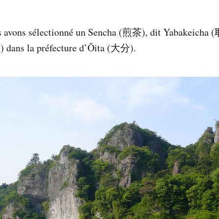
us avons sélectionné un Sencha (煎茶), dit Yabakeich
dans la préfecture d’Ōita (大分).