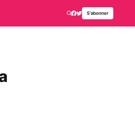
S'abonner
a