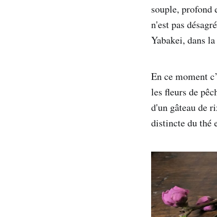
souple, profond e
n'est pas désagr
Yabakei, dans la
En ce moment c’e
les fleurs de pê
d'un gâteau de r
distincte du thé 