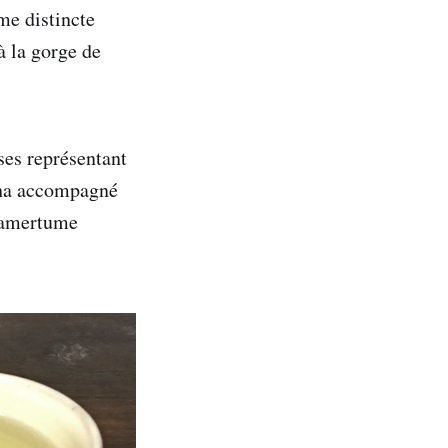
me distincte
à la gorge de
ses représentant
icha accompagné
L'amertume