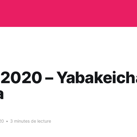
 2020 – Yabakeich
a
20
•
3 minutes de lecture