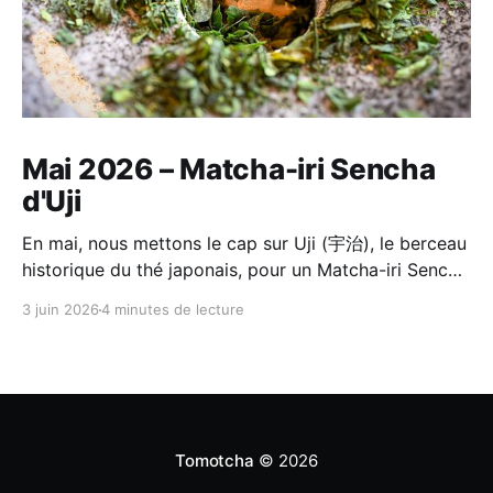
Mai 2026 – Matcha-iri Sencha
d'Uji
En mai, nous mettons le cap sur Uji (宇治), le berceau
historique du thé japonais, pour un Matcha-iri Sencha
(抹茶入り煎茶) de Horii Shichimeien (堀井七茗園).
3 juin 2026
4 minutes de lecture
C'est un thé composé d'un matcha d'Uji de première
récolte, broyé à la meule de pierre, et d'un Sencha
choisi par le même maître du jardin
Tomotcha
© 2026