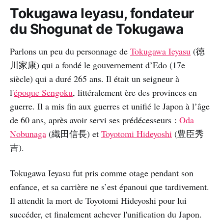
Tokugawa Ieyasu, fondateur
du Shogunat de Tokugawa
Parlons un peu du personnage de
Tokugawa Ieyasu
(徳
川家康) qui a fondé le gouvernement d’Edo (17e
siècle) qui a duré 265 ans. Il était un seigneur à
l'
époque Sengoku
, littéralement ère des provinces en
guerre. Il a mis fin aux guerres et unifié le Japon à l’âge
de 60 ans, après avoir servi ses prédécesseurs :
Oda
Nobunaga
(織田信長) et
Toyotomi Hideyoshi
(豊臣秀
吉).
Tokugawa Ieyasu fut pris comme otage pendant son
enfance, et sa carrière ne s’est épanoui que tardivement.
Il attendit la mort de Toyotomi Hideyoshi pour lui
succéder, et finalement achever l'unification du Japon.