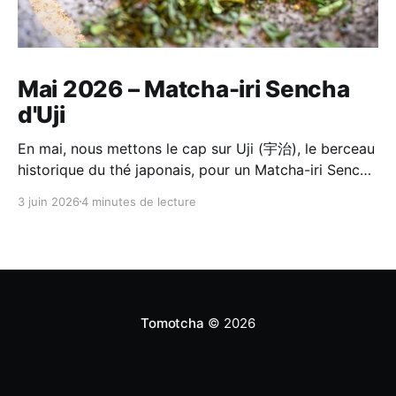
Mai 2026 – Matcha-iri Sencha
d'Uji
En mai, nous mettons le cap sur Uji (宇治), le berceau
historique du thé japonais, pour un Matcha-iri Sencha
(抹茶入り煎茶) de Horii Shichimeien (堀井七茗園).
3 juin 2026
4 minutes de lecture
C'est un thé composé d'un matcha d'Uji de première
récolte, broyé à la meule de pierre, et d'un Sencha
choisi par le même maître du jardin
Tomotcha
© 2026