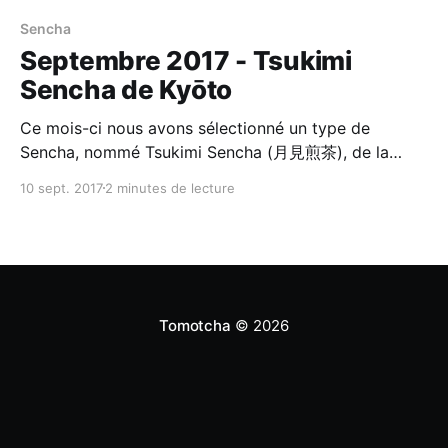
Sencha
Septembre 2017 - Tsukimi
Sencha de Kyōto
Ce mois-ci nous avons sélectionné un type de
Sencha, nommé Tsukimi Sencha (月見煎茶), de la
préfecture de Kyōto (京都). Tsukimi Sencha Le
10 sept. 2017
2 minutes de lecture
Sencha représente 80% de la production de thé vert
du Japon, pourtant l'histoire du Sencha n’est pas si
longue. Jadis le thé n’était jamais vert, mais
Tomotcha
© 2026