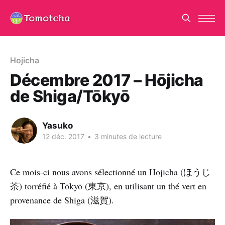
Hojicha
Décembre 2017 – Hōjicha
de Shiga/Tōkyō
Yasuko
12 déc. 2017
•
3 minutes de lecture
Ce mois-ci nous avons sélectionné un Hōjicha (ほうじ
茶) torréfié à Tōkyō (東京), en utilisant un thé vert en
provenance de Shiga (滋賀).