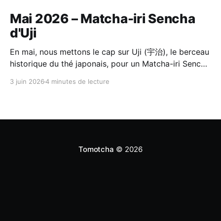
Mai 2026 – Matcha-iri Sencha
d'Uji
En mai, nous mettons le cap sur Uji (宇治), le berceau
historique du thé japonais, pour un Matcha-iri Sencha
(抹茶入り煎茶) de Horii Shichimeien (堀井七茗園).
3 juin 2026
4 minutes de lecture
C'est un thé composé d'un matcha d'Uji de première
récolte, broyé à la meule de pierre, et d'un Sencha
choisi par le même maître du jardin
Tomotcha
© 2026