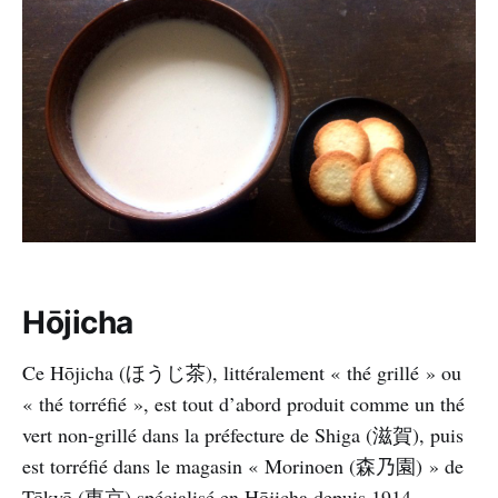
Hōjicha
Ce Hōjicha (ほうじ茶), littéralement « thé grillé » ou
« thé torréfié », est tout d’abord produit comme un thé
vert non-grillé dans la préfecture de Shiga (滋賀), puis
est torréfié dans le magasin « Morinoen (森乃園) » de
Tōkyō (東京) spécialisé en Hōjicha depuis 1914.