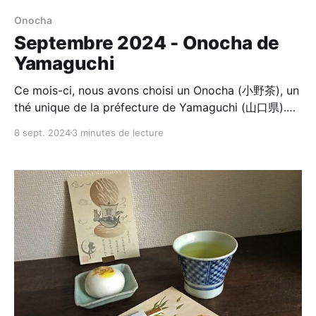
Onocha
Septembre 2024 - Onocha de
Yamaguchi
Ce mois-ci, nous avons choisi un Onocha (小野茶), un
thé unique de la préfecture de Yamaguchi (山口県).
Avec l'arrivée du mois de septembre et la fin des
8 sept. 2024
3 minutes de lecture
vacances d'été - du moins pour ceux d'entre nous qui
vivent dans l'hémisphère nord - c'est le bon moment
pour réfléchir aux vacances