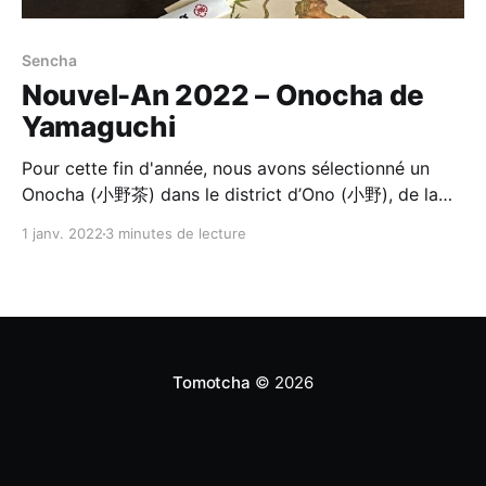
Sencha
Nouvel-An 2022 – Onocha de
Yamaguchi
Pour cette fin d'année, nous avons sélectionné un
Onocha (小野茶) dans le district d’Ono (小野), de la
préfecture de Yamaguchi (山口). En fait, ce thé devait
1 janv. 2022
3 minutes de lecture
initiallement être notre sélection de décembre 2021.
Mais en raison de cette épidémie de COVID-19 qui
n'en finit plus, nous avons dû réorganiser
Tomotcha
© 2026